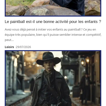
Le paintball est-il une bonne activité pour les enfants ?
Avez-vous déjà pensé à initier vos enfants au paintball ? Ce jeu en
équipe très populaire, bien qu'il puisse sembler intense et compétitif,
peut
…
Loisirs
29/07/2026