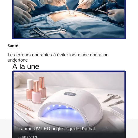
Santé
Les erreurs courantes à éviter lors d’une opération
undertone
À la une
Contact
Mentions légales
Sitemap
Lampe UV LED ongles : guide d’achat
© 2026 | ghimel.fr
03/07/2026