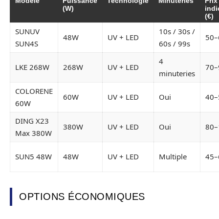
Modèle
Puissance
Technologie
Minuteries
Prix
(W)
indi
(€)
SUNUV
10s / 30s /
48W
UV + LED
50–
SUN4S
60s / 99s
4
LKE 268W
268W
UV + LED
70–
minuteries
COLORENE
60W
UV + LED
Oui
40–
60W
DING X23
380W
UV + LED
Oui
80–
Max 380W
SUN5 48W
48W
UV + LED
Multiple
45–
OPTIONS ÉCONOMIQUES