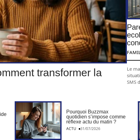
Par
ecol
con
FAMI
Le mat
omment transformer la
situat
SMS 
Pourquoi Buzzmax
uide
quotidien s’impose comme
réflexe actu du matin ?
ACTU
31/07/2026