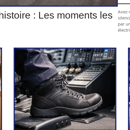
Avez-v
istoire : Les moments les
silenc
par un
électr