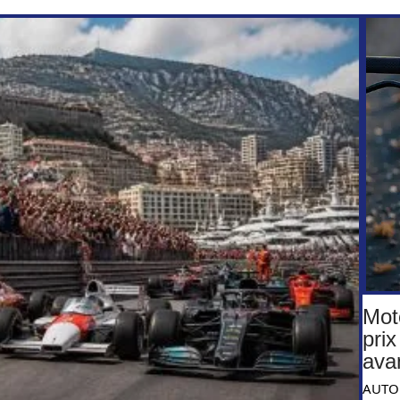
Mot
prix
ava
AUTO