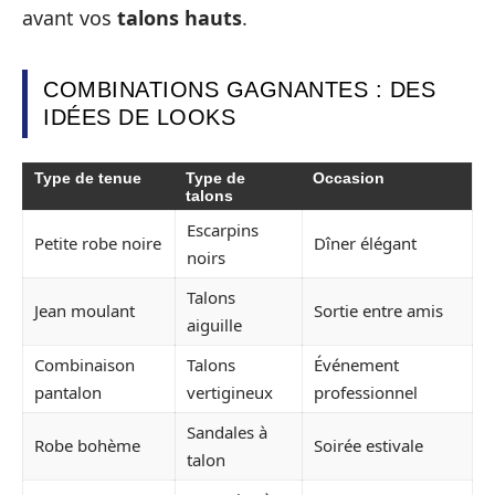
avant vos
talons hauts
.
COMBINATIONS GAGNANTES : DES
IDÉES DE LOOKS
Type de tenue
Type de
Occasion
talons
Escarpins
Petite robe noire
Dîner élégant
noirs
Talons
Jean moulant
Sortie entre amis
aiguille
Combinaison
Talons
Événement
pantalon
vertigineux
professionnel
Sandales à
Robe bohème
Soirée estivale
talon