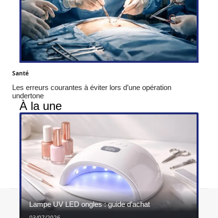
Santé
Les erreurs courantes à éviter lors d’une opération
undertone
À la une
Contact
Mentions légales
Sitemap
Lampe UV LED ongles : guide d’achat
© 2026 | ghimel.fr
03/07/2026