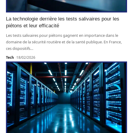
La technologie derrière les tests salivaires pour les
piétons et leur efficacité
Les tests salivaires pour piétons gagnent en importance dans le
domaine de la sécurité routière et de la santé publique. En France,
ces dispositifs
…
Tech
18/02/2026