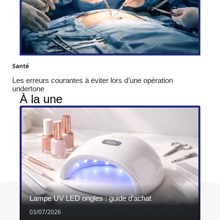
Santé
Les erreurs courantes à éviter lors d’une opération
undertone
À la une
Contact
Mentions légales
Sitemap
Lampe UV LED ongles : guide d’achat
© 2026 | ghimel.fr
03/07/2026