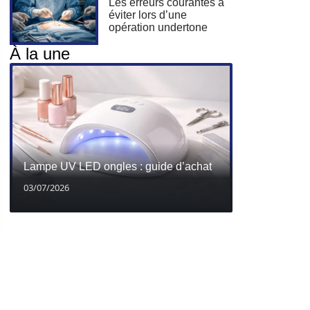
Les erreurs courantes à
éviter lors d’une
opération undertone
À la une
Lampe UV LED ongles : guide d’achat
03/07/2026