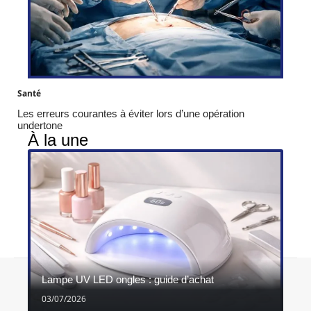
Santé
Les erreurs courantes à éviter lors d’une opération
undertone
À la une
Contact
Mentions légales
Sitemap
Lampe UV LED ongles : guide d’achat
© 2026 | ghimel.fr
03/07/2026