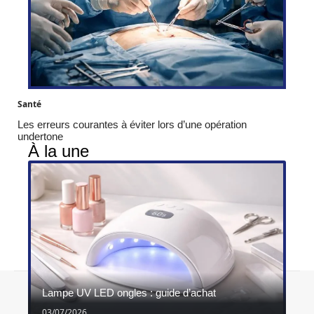
Santé
Les erreurs courantes à éviter lors d’une opération
undertone
À la une
Contact
Mentions légales
Sitemap
Lampe UV LED ongles : guide d’achat
© 2026 | ghimel.fr
03/07/2026