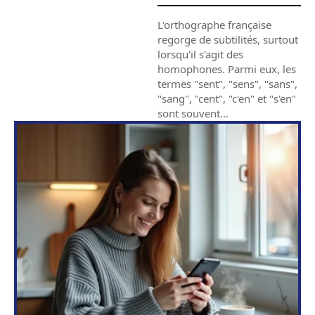
L'orthographe française
regorge de subtilités, surtout
lorsqu'il s'agit des
homophones. Parmi eux, les
termes "sent", "sens", "sans",
"sang", "cent", "c'en" et "s'en"
sont souvent
…