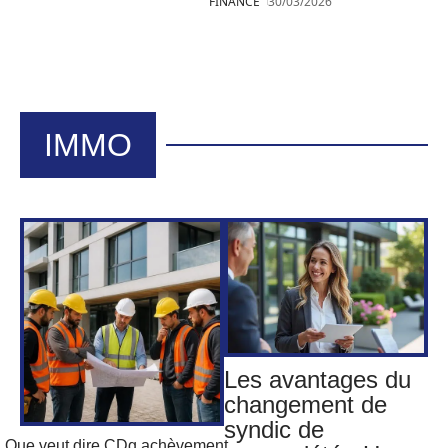
FINANCE
30/03/2026
IMMO
Les avantages du
changement de
syndic de
Que veut dire CDg achèvement