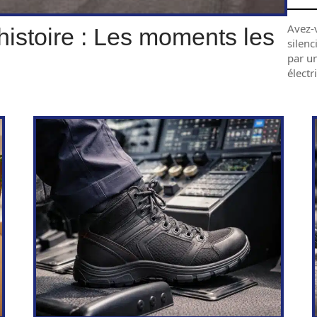
Avez-v
istoire : Les moments les
silenc
par un
électr