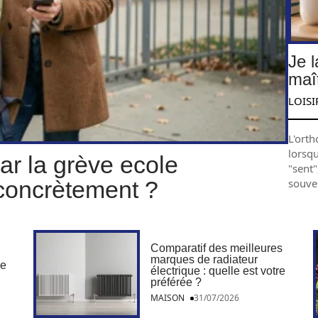
Je 
maît
LOISI
L'orth
lorsq
r la grève ecole
"sent"
souve
 concrètement ?
Comparatif des meilleures
marques de radiateur
me
électrique : quelle est votre
préférée ?
MAISON
31/07/2026