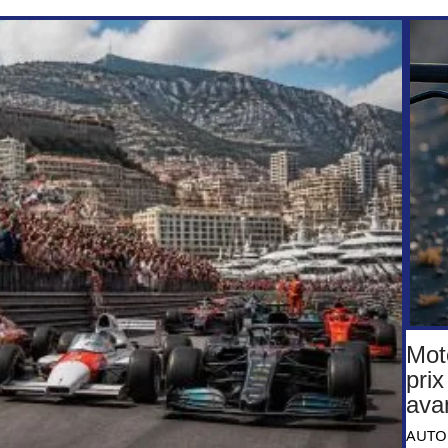
Mot
prix
ava
AUTO