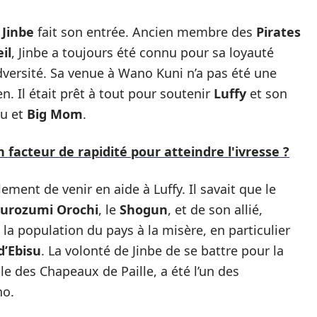
e
Jinbe
fait son entrée. Ancien membre des
Pirates
il
, Jinbe a toujours été connu pour sa loyauté
adversité. Sa venue à Wano Kuni n’a pas été une
n. Il était prêt à tout pour soutenir
Luffy
et son
ou et
Big Mom
.
 un facteur de rapidité pour atteindre l'ivresse ?
lement de venir en aide à Luffy. Il savait que le
urozumi Orochi
, le
Shogun
, et de son allié,
 la population du pays à la misère, en particulier
d’Ebisu
. La volonté de Jinbe de se battre pour la
elle des Chapeaux de Paille, a été l’un des
no.