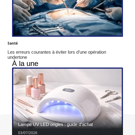
Santé
Les erreurs courantes à éviter lors d’une opération
undertone
À la une
Contact
Mentions légales
Sitemap
Lampe UV LED ongles : guide d’achat
© 2026 | ghimel.fr
03/07/2026