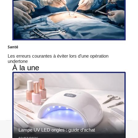
Santé
Les erreurs courantes à éviter lors d’une opération
undertone
À la une
Contact
Mentions légales
Sitemap
Lampe UV LED ongles : guide d’achat