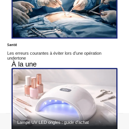
Santé
Les erreurs courantes à éviter lors d’une opération
undertone
À la une
Contact
Mentions légales
Sitemap
Lampe UV LED ongles : guide d’achat