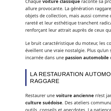
Chaque
voiture classique
raconte sa prop
allure provocante. La génération ragga
objets de collection, mais aussi comme
rareté et leur esthétique tranchent rad
renforçant leur attrait auprès de ceux q
Le bruit caractéristique du moteur, les c
éveillent une vraie nostalgie. Plus qu’un s
incarnée dans une
passion automobile
LA RESTAURATION AUTOMOB
RAGGARE
Restaurer une
voiture ancienne
n’est ja
culture suédoise
. Des ateliers communa
outils, conseils et anecdotes. La patienc