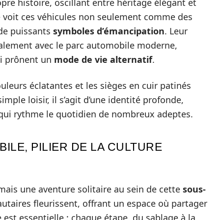
re histoire, oscillant entre héritage élégant et
re voit ces véhicules non seulement comme des
 de puissants
symboles d’émancipation
. Leur
icalement avec le parc automobile moderne,
ui prônent un
mode de vie alternatif
.
ouleurs éclatantes et les sièges en cuir patinés
imple loisir, il s’agit d’une identité profonde,
qui rythme le quotidien de nombreux adeptes.
ILE, PILIER DE LA CULTURE
mais une aventure solitaire au sein de cette
sous-
utaires fleurissent, offrant un espace où partager
e est essentielle : chaque étape, du sablage à la