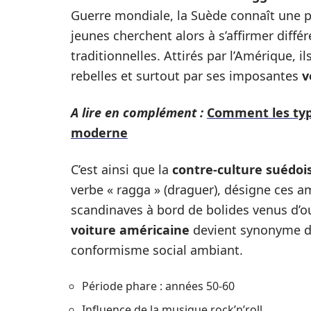
Guerre mondiale, la Suède connaît une p
jeunes cherchent alors à s’affirmer diff
traditionnelles. Attirés par l’Amérique, 
rebelles et surtout par ses imposantes
v
A lire en complément :
Comment les typ
moderne
C’est ainsi que la
contre-culture suédoi
verbe « ragga » (draguer), désigne ces a
scandinaves à bord de bolides venus d’o
voiture américaine
devient synonyme de
conformisme social ambiant.
Période phare : années 50-60
Influence de la musique rock’n’roll