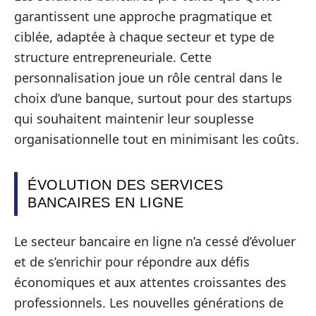
garantissent une approche pragmatique et
ciblée, adaptée à chaque secteur et type de
structure entrepreneuriale. Cette
personnalisation joue un rôle central dans le
choix d’une banque, surtout pour des startups
qui souhaitent maintenir leur souplesse
organisationnelle tout en minimisant les coûts.
ÉVOLUTION DES SERVICES
BANCAIRES EN LIGNE
Le secteur bancaire en ligne n’a cessé d’évoluer
et de s’enrichir pour répondre aux défis
économiques et aux attentes croissantes des
professionnels. Les nouvelles générations de