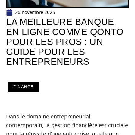
20 novembre 2025
LA MEILLEURE BANQUE
EN LIGNE COMME QONTO
POUR LES PROS : UN
GUIDE POUR LES
ENTREPRENEURS
FINANCE
Dans le domaine entrepreneurial
contemporain, la gestion financière est cruciale
pour la réussite d’une entreprise, quelle que