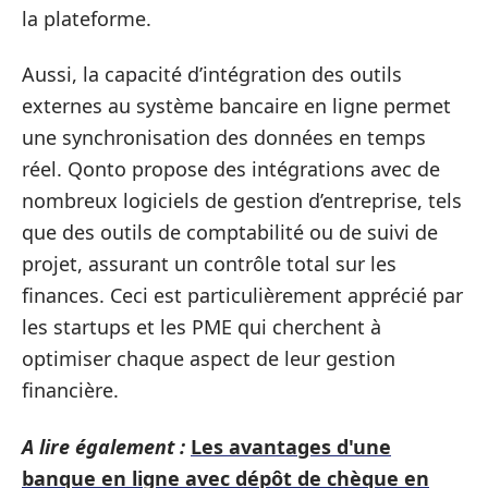
la plateforme.
Aussi, la capacité d’intégration des outils
externes au système bancaire en ligne permet
une synchronisation des données en temps
réel. Qonto propose des intégrations avec de
nombreux logiciels de gestion d’entreprise, tels
que des outils de comptabilité ou de suivi de
projet, assurant un contrôle total sur les
finances. Ceci est particulièrement apprécié par
les startups et les PME qui cherchent à
optimiser chaque aspect de leur gestion
financière.
A lire également :
Les avantages d'une
banque en ligne avec dépôt de chèque en