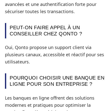
avancées et une authentification forte pour
sécuriser toutes les transactions.
PEUT-ON FAIRE APPEL À UN
CONSEILLER CHEZ QONTO ?
Oui, Qonto propose un support client via
plusieurs canaux, accessible et réactif pour ses
utilisateurs.
POURQUOI CHOISIR UNE BANQUE EN
LIGNE POUR SON ENTREPRISE ?
Les banques en ligne offrent des solutions
modernes et pratiques pour optimiser la