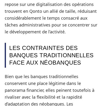
repose sur une digitalisation des opérations
trouvent en Qonto un allié de taille, réduisant
considérablement le temps consacré aux
tâches administratives pour se concentrer sur
le développement de l’activité.
LES CONTRAINTES DES
BANQUES TRADITIONNELLES
FACE AUX NÉOBANQUES
Bien que les banques traditionnelles
conservent une place légitime dans le
panorama financier, elles peinent toutefois à
rivaliser avec la flexibilité et la rapidité
d’adaptation des néobanques. Les