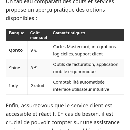
Un tableau comparatif des coûts et services
propose un aperçu pratique des options
disponibles :
Banque
Coût
Caractéristiques
mensuel
Cartes Mastercard, intégrations
Qonto
9 €
logicielles, support client
Outils de facturation, application
Shine
8 €
mobile ergonomique
Comptabilité automatisée,
Indy
Gratuit
interface utilisateur intuitive
Enfin, assurez-vous que le service client est
accessible et réactif. En cas de besoin, il est
crucial de pouvoir compter sur une assistance