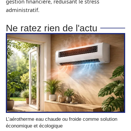
gestion financière, réduisant le stress
administratif.
Ne ratez rien de l'actu
L’aérotherme eau chaude ou froide comme solution
économique et écologique