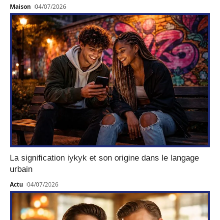
Maison
04/07/2026
La signification iykyk et son origine dans le langage
urbain
Actu
04/07/2026