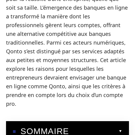
soit sa taille. L’émergence des banques en ligne
a transformé la manière dont les
professionnels gèrent leurs comptes, offrant
une alternative compétitive aux banques
traditionnelles. Parmi ces acteurs numériques,
Qonto s’est distingué par ses services adaptés
aux petites et moyennes structures. Cet article
explore les raisons pour lesquelles les
entrepreneurs devraient envisager une banque
en ligne comme Qonto, ainsi que les critères à
prendre en compte lors du choix d’un compte
pro.
SOMMAIRE