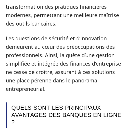
transformation des pratiques financières
modernes, permettant une meilleure maîtrise
des outils bancaires.
Les questions de sécurité et d’innovation
demeurent au cœur des préoccupations des
professionnels. Ainsi, la quête d’une gestion
simplifiée et intégrée des finances d’entreprise
ne cesse de croître, assurant à ces solutions
une place pérenne dans le panorama
entrepreneurial.
QUELS SONT LES PRINCIPAUX
AVANTAGES DES BANQUES EN LIGNE
?