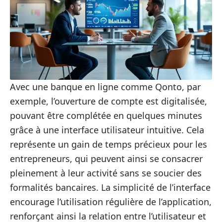
Avec une banque en ligne comme Qonto, par
exemple, l’ouverture de compte est digitalisée,
pouvant être complétée en quelques minutes
grâce à une interface utilisateur intuitive. Cela
représente un gain de temps précieux pour les
entrepreneurs, qui peuvent ainsi se consacrer
pleinement à leur activité sans se soucier des
formalités bancaires. La simplicité de l’interface
encourage l’utilisation régulière de l’application,
renforçant ainsi la relation entre l’utilisateur et