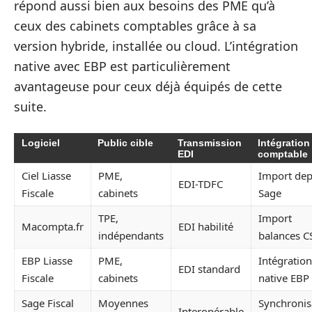
répond aussi bien aux besoins des PME qu’à
ceux des cabinets comptables grâce à sa
version hybride, installée ou cloud. L’intégration
native avec EBP est particulièrement
avantageuse pour ceux déjà équipés de cette
suite.
Logiciel
Public cible
Transmission
Intégration
EDI
comptable
Ciel Liasse
PME,
Import dep
EDI-TDFC
Fiscale
cabinets
Sage
TPE,
Import
Macompta.fr
EDI habilité
indépendants
balances C
EBP Liasse
PME,
Intégration
EDI standard
Fiscale
cabinets
native EBP
Sage Fiscal
Moyennes
Synchronis
Interopérable