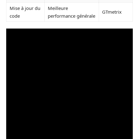
Mise à jour du
Meilleure
GTmetrix
code
performance générale