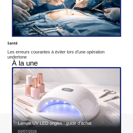
Santé
Les erreurs courantes à éviter lors d’une opération
undertone
À la une
Contact
Mentions légales
Sitemap
Lampe UV LED ongles : guide d’achat
© 2026 | ghimel.fr
03/07/2026