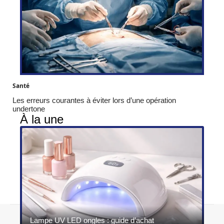
Santé
Les erreurs courantes à éviter lors d’une opération
undertone
À la une
Contact
Mentions légales
Sitemap
Lampe UV LED ongles : guide d’achat