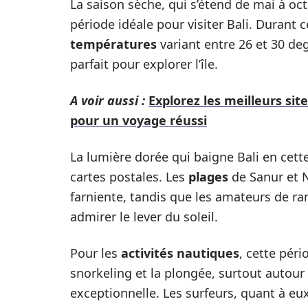
La saison sèche, qui s’étend de mai à o
période idéale pour visiter Bali. Durant 
températures
variant entre 26 et 30 deg
parfait pour explorer l’île.
A voir aussi :
Explorez les meilleurs sit
pour un voyage réussi
La lumière dorée qui baigne Bali en cett
cartes postales. Les
plages
de Sanur et N
farniente, tandis que les amateurs de r
admirer le lever du soleil.
Pour les
activités nautiques
, cette péri
snorkeling et la plongée, surtout autour de
exceptionnelle. Les surfeurs, quant à e