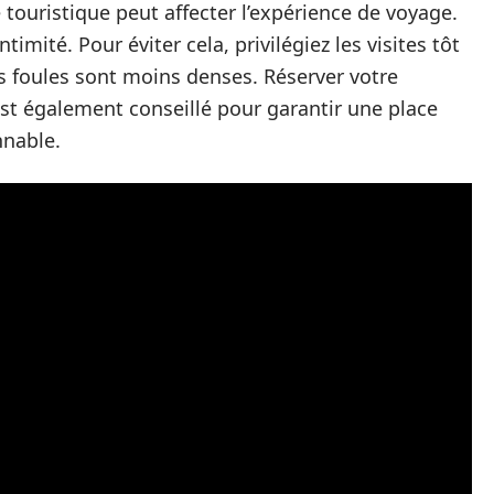
e touristique peut affecter l’expérience de voyage.
timité. Pour éviter cela, privilégiez les visites tôt
es foules sont moins denses. Réserver votre
st également conseillé pour garantir une place
nnable.