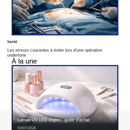
Santé
Les erreurs courantes à éviter lors d’une opération
undertone
À la une
Contact
Mentions légales
Sitemap
Lampe UV LED ongles : guide d’achat
© 2026 | ghimel.fr
03/07/2026