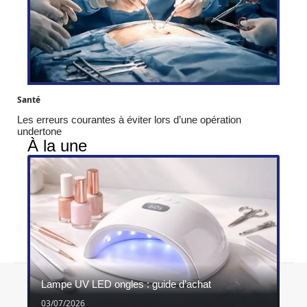
Santé
Les erreurs courantes à éviter lors d’une opération
undertone
À la une
Contact
Mentions légales
Sitemap
Lampe UV LED ongles : guide d’achat
© 2026 | ghimel.fr
03/07/2026