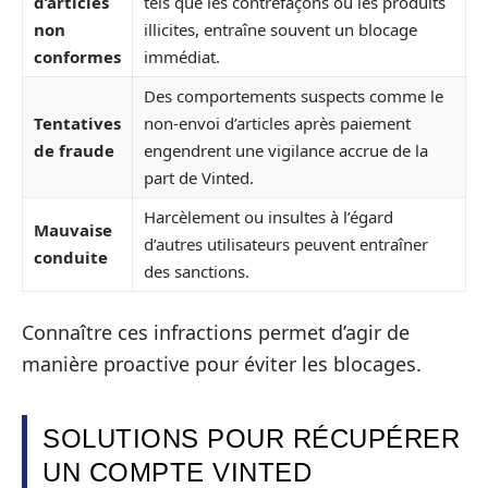
d’articles
tels que les contrefaçons ou les produits
non
illicites, entraîne souvent un blocage
conformes
immédiat.
Des comportements suspects comme le
Tentatives
non-envoi d’articles après paiement
de fraude
engendrent une vigilance accrue de la
part de Vinted.
Harcèlement ou insultes à l’égard
Mauvaise
d’autres utilisateurs peuvent entraîner
conduite
des sanctions.
Connaître ces infractions permet d’agir de
manière proactive pour éviter les blocages.
SOLUTIONS POUR RÉCUPÉRER
UN COMPTE VINTED