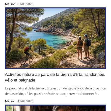
Maison
03/05/2026
Activités nature au parc de la Sierra d’Irta: randonnée,
vélo et baignade
Le parc naturel de la Sierra d'Irta est un véritable bijou de la province
de Castellón, où les passionnés de nature peuvent s'adonner à
…
Maison
13/04/2026