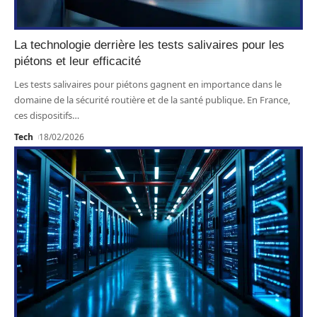
La technologie derrière les tests salivaires pour les
piétons et leur efficacité
Les tests salivaires pour piétons gagnent en importance dans le
domaine de la sécurité routière et de la santé publique. En France,
ces dispositifs
…
Tech
18/02/2026