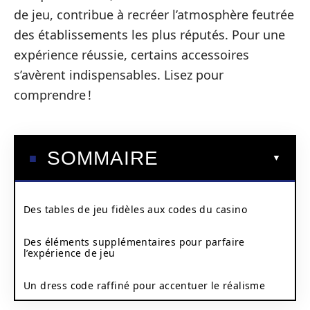
de jeu, contribue à recréer l’atmosphère feutrée
des établissements les plus réputés. Pour une
expérience réussie, certains accessoires
s’avèrent indispensables. Lisez pour
comprendre !
SOMMAIRE
Des tables de jeu fidèles aux codes du casino
Des éléments supplémentaires pour parfaire
l’expérience de jeu
Un dress code raffiné pour accentuer le réalisme