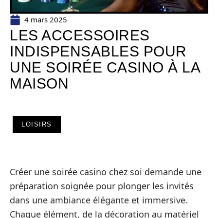
4 mars 2025
LES ACCESSOIRES
INDISPENSABLES POUR
UNE SOIRÉE CASINO À LA
MAISON
LOISIRS
Créer une soirée casino chez soi demande une
préparation soignée pour plonger les invités
dans une ambiance élégante et immersive.
Chaque élément, de la décoration au matériel