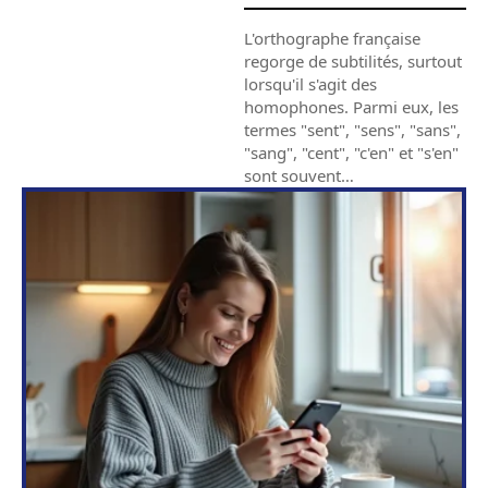
L'orthographe française
regorge de subtilités, surtout
lorsqu'il s'agit des
homophones. Parmi eux, les
termes "sent", "sens", "sans",
"sang", "cent", "c'en" et "s'en"
sont souvent
…