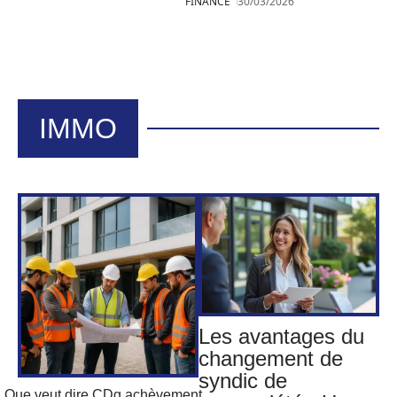
FINANCE
30/03/2026
IMMO
Les avantages du
changement de
syndic de
Que veut dire CDg achèvement