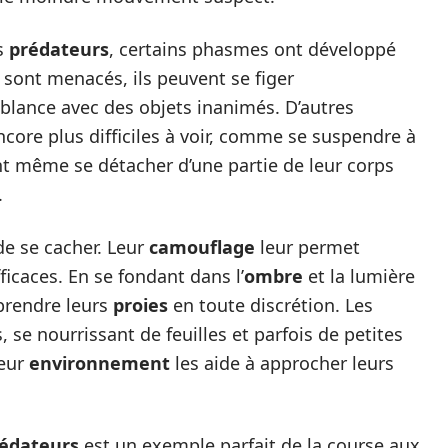
rs
prédateurs
, certains phasmes ont développé
sont menacés, ils peuvent se figer
lance avec des objets inanimés. D’autres
core plus difficiles à voir, comme se suspendre à
ent même se détacher d’une partie de leur corps
.
e se cacher. Leur
camouflage
leur permet
ficaces. En se fondant dans l’
ombre
et la lumière
rprendre leurs
proies
en toute discrétion. Les
se nourrissant de feuilles et parfois de petites
leur
environnement
les aide à approcher leurs
édateurs
est un exemple parfait de la course aux