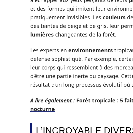
à échapper aux yeux perçants de leurs
p
et des formes qui imitent leur environ
pratiquement invisibles. Les
couleurs
de
des teintes de beige et de gris, leur pe
lumières
changeantes de la forêt.
Les experts en
environnements
tropica
défense sophistiqué. Par exemple, cert
leur corps qui ressemblent à des morceau
d’être une partie inerte du paysage. Cet
résultat d’un long processus évolutif où
A lire également :
Forêt tropicale : 5 f
nocturne
L’INCROYABLE DIVE