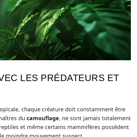
AVEC LES PRÉDATEURS ET
ropicale, chaque créature doit constamment être
maîtres du
camouflage
, ne sont jamais totalement
s reptiles et même certains mammifères possèdent
r le moindre mouvement suspect.