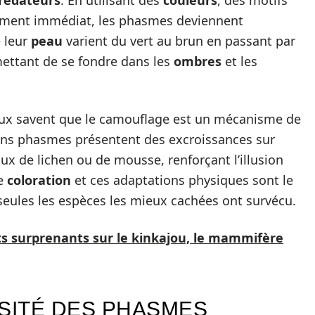
rédateurs
. En utilisant des
couleurs
, des motifs
nement immédiat, les phasmes deviennent
 leur
peau
varient du vert au brun en passant par
rmettant de se fondre dans les
ombres
et les
ux savent que le camouflage est un mécanisme de
ains phasmes présentent des excroissances sur
x de lichen ou de mousse, renforçant l’illusion
te
coloration
et ces adaptations physiques sont le
 seules les espèces les mieux cachées ont survécu.
aits surprenants sur le kinkajou, le mammifère
RSITÉ DES PHASMES